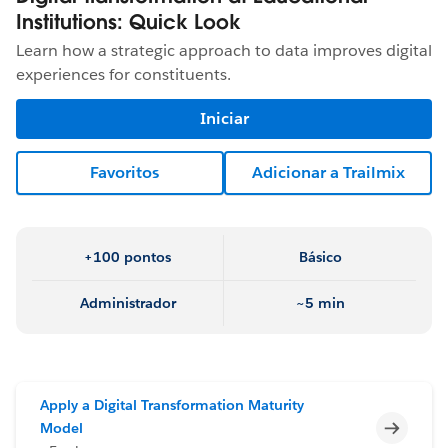
Institutions: Quick Look
Learn how a strategic approach to data improves digital
experiences for constituents.
Iniciar
Favoritos
Adicionar a Trailmix
+100 pontos
Básico
Administrador
~5 min
Apply a Digital Transformation Maturity
Incomp
Model