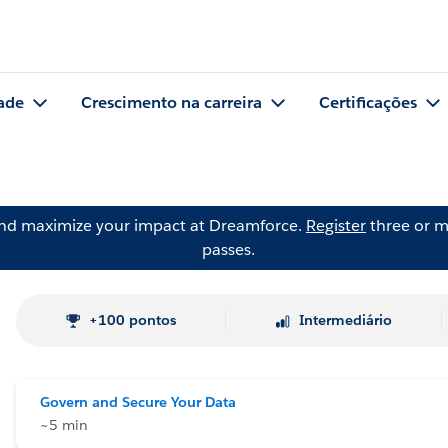
ade
Crescimento na carreira
Certificações
and maximize your impact at Dreamforce.
Register
three or m
passes.
+100 pontos
Intermediário
Govern and Secure Your Data
~5 min