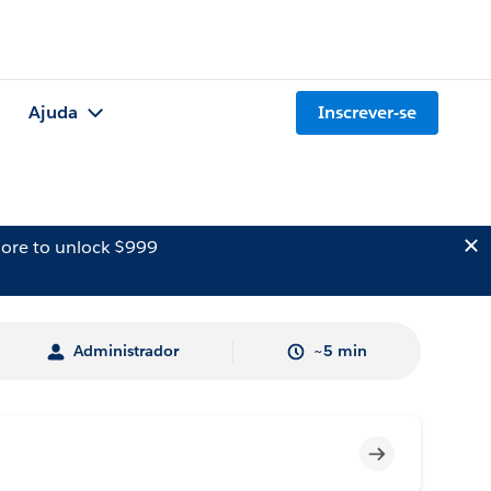
Ajuda
Inscrever-se
ore to unlock $999
Administrador
~5 min
Incompleto