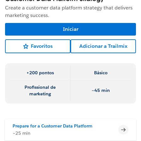
Create a customer data platform strategy that delivers
marketing success.
Iniciar
Favoritos
Adicionar a Trailmix
+200 pontos
Básico
Profissional de
~45 min
marketing
Prepare for a Customer Data Platform
Incomp
~25 min