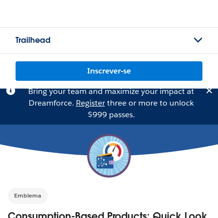
Trailhead
Inscrever-se
Bring your team and maximize your impact at
Dreamforce.
Register
three or more to unlock
$999 passes.
Emblema
Consumption-Based Products: Quick Look