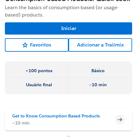
Learn the basics of consumption-based (or usage-
based) products.
Iniciar
Favoritos
Adicionar a Trailmix
+100 pontos
Básico
Usuário final
~10 min
Get to Know Consumption-Based Products
Incomp
~10 min