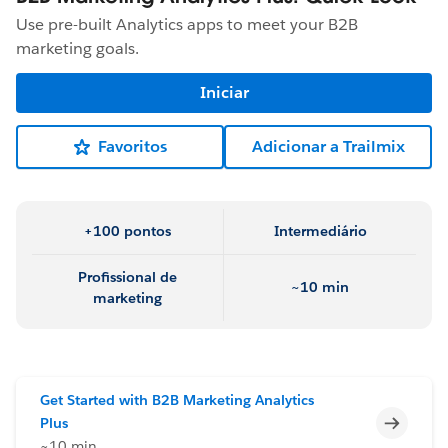
Use pre-built Analytics apps to meet your B2B
marketing goals.
Iniciar
Favoritos
Adicionar a Trailmix
+100 pontos
Intermediário
Profissional de
~10 min
marketing
Get Started with B2B Marketing Analytics
Incomp
Plus
~10 min