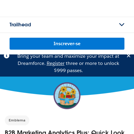
Trailhead
Inscrever-se
Bring your team and maximize your impact at
Dreamforce.
Register
three or more to unlock
$999 passes.
Emblema
B2B Marketing Analytics Plus: Quick Look