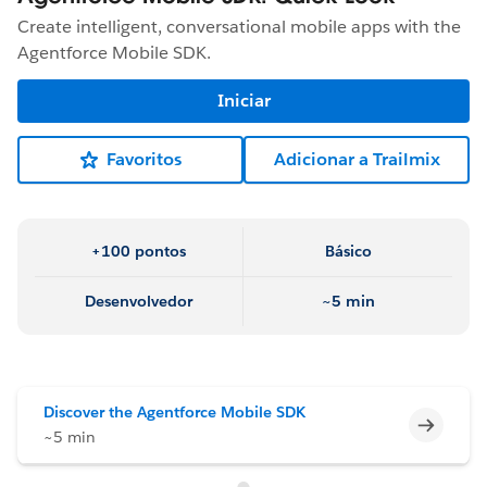
Create intelligent, conversational mobile apps with the
Agentforce Mobile SDK.
Iniciar
Favoritos
Adicionar a Trailmix
+100 pontos
Básico
Desenvolvedor
~5 min
Discover the Agentforce Mobile SDK
Incomp
~5 min