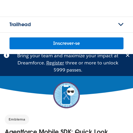
Trailhead
Inscrever-se
Bring your team and maximize your impact at
Dreamforce.
Register
three or more to unlock
$999 passes.
Emblema
Agentforce Mobile SDK: Quick Look