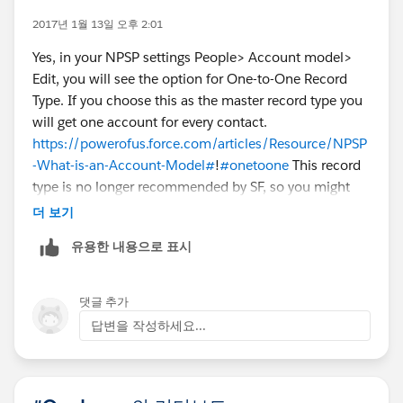
2017년 1월 13일 오후 2:01
Yes, in your NPSP settings People> Account model>
Edit, you will see the option for One-to-One Record
Type. If you choose this as the master record type you
will get one account for every contact.
https://powerofus.force.com/articles/Resource/NPSP
-What-is-an-Account-Model#
!
#onetoone
This record
type is no longer recommended by SF, so you might
want to read through this information to make sure
더 보기
this is the account model you wish to use.
유용한 내용으로 표시
댓글 추가
답변을 작성하세요...