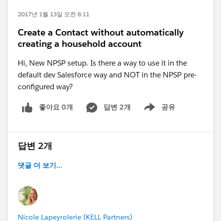
2017년 1월 13일 오전 8:11
Create a Contact without automatically
creating a household account
Hi, New NPSP setup. Is there a way to use it in the
default dev Salesforce way and NOT in the NPSP pre-
configured way?
좋아요 0개
답변 2개
공유
Show menu
답변 2개
댓글 더 보기...
Nicole Lapeyrolerie (KELL Partners)