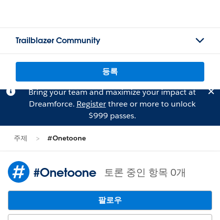
Trailblazer Community
등록
Bring your team and maximize your impact at
Dreamforce.
Register
three or more to unlock
$999 passes.
주제
#Onetoone
#Onetoone
토론 중인 항목 0개
팔로우