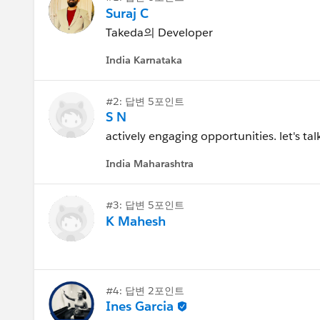
Suraj C
Takeda의 Developer
India Karnataka
#2: 답변 5포인트
S N
actively engaging opportunities. let's ta
India Maharashtra
#3: 답변 5포인트
K Mahesh
#4: 답변 2포인트
Ines Garcia