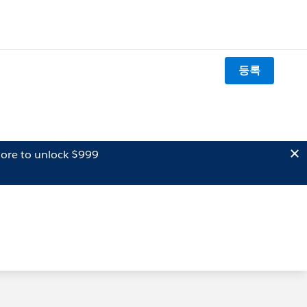
등록
ore to unlock $999