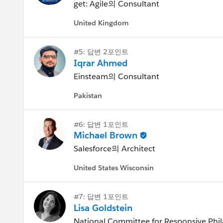
get: Agile의 Consultant
United Kingdom
#5: 답변 2포인트
Iqrar Ahmed
Einsteam의 Consultant
Pakistan
#6: 답변 1포인트
Michael Brown
Salesforce의 Architect
United States Wisconsin
#7: 답변 1포인트
Lisa Goldstein
National Committee for Responsive Phi