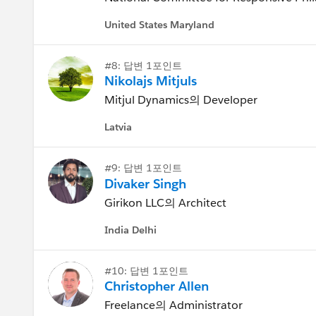
United States Maryland
#8: 답변 1포인트
Nikolajs Mitjuls
Mitjul Dynamics의 Developer
Latvia
#9: 답변 1포인트
Divaker Singh
Girikon LLC의 Architect
India Delhi
#10: 답변 1포인트
Christopher Allen
Freelance의 Administrator