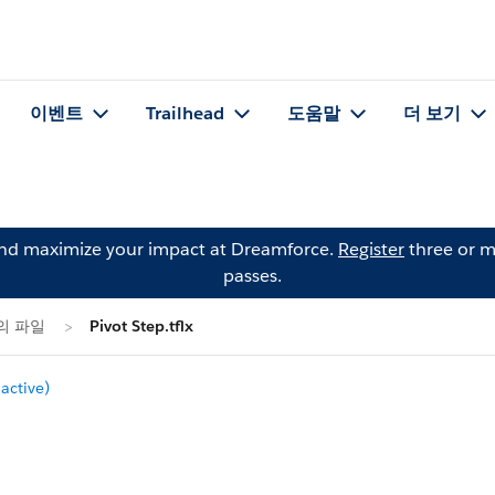
이벤트
Trailhead
도움말
더 보기
and maximize your impact at Dreamforce.
Register
three or m
passes.
e)의 파일
Pivot Step.tflx
ctive)