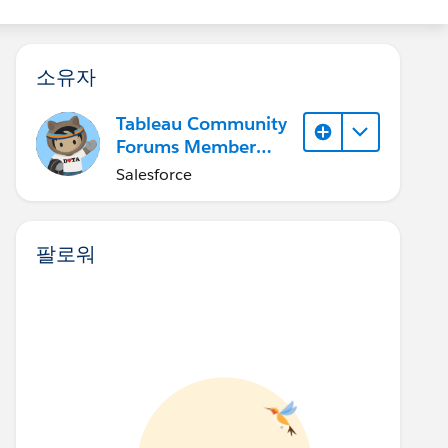
소유자
Tableau Community
Forums Member
(Inactive)
Salesforce
팔로워