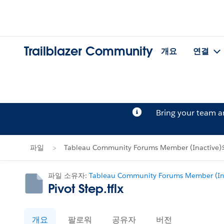
Trailblazer Community
개요
연결
Bring your team 
파일
Tableau Community Forums Member (Inactiv
파일 소유자:
Tableau Community Forums Member (Ina
Pivot Step.tflx
개요
팔로워
공유자
버전