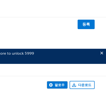
등록
ore to unlock $999
팔로우
다운로드