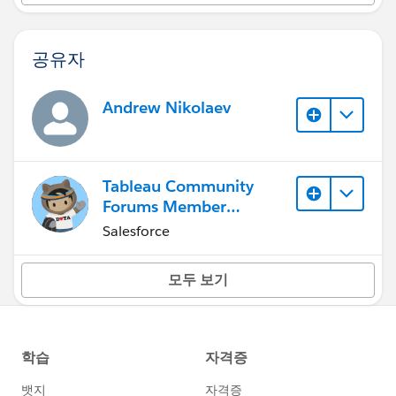
공유자
Andrew Nikolaev
Tableau Community
Forums Member
(Inactive)
Salesforce
모두 보기