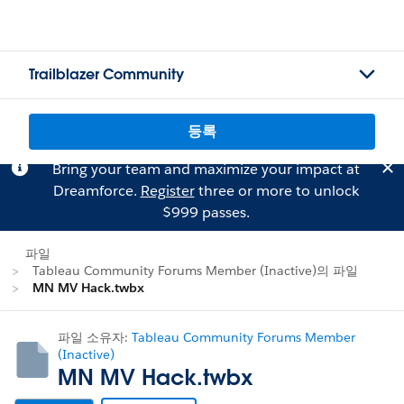
Trailblazer Community
등록
Bring your team and maximize your impact at
Dreamforce.
Register
three or more to unlock
$999 passes.
파일
Tableau Community Forums Member (Inactive)의 파일
MN MV Hack.twbx
파일 소유자:
Tableau Community Forums Member
(Inactive)
MN MV Hack.twbx