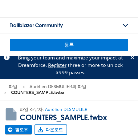
Trailblazer Community
등록
Bring your team and maximize your impact at
Dreamforce.
Register
three or more to unlock
$999 passes.
파일
Aurélien DESMULIER의 파일
COUNTERS_SAMPLE.twbx
파일 소유자:
Aurélien DESMULIER
COUNTERS_SAMPLE.twbx
팔로우
다운로드