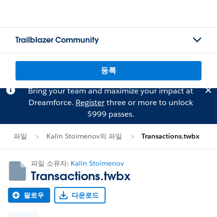
Trailblazer Community
등록
Bring your team and maximize your impact at
Dreamforce.
Register
three or more to unlock
$999 passes.
파일
Kalin Stoimenov의 파일
Transactions.twbx
파일 소유자:
Kalin Stoimenov
Transactions.twbx
팔로우
다운로드