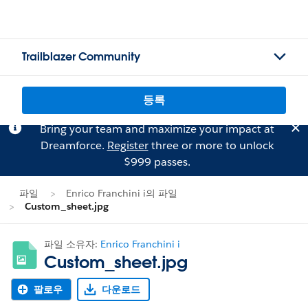
Trailblazer Community
등록
Bring your team and maximize your impact at
Dreamforce.
Register
three or more to unlock
$999 passes.
파일
Enrico Franchini i의 파일
Custom_sheet.jpg
파일 소유자:
Enrico Franchini i
Custom_sheet.jpg
팔로우
다운로드