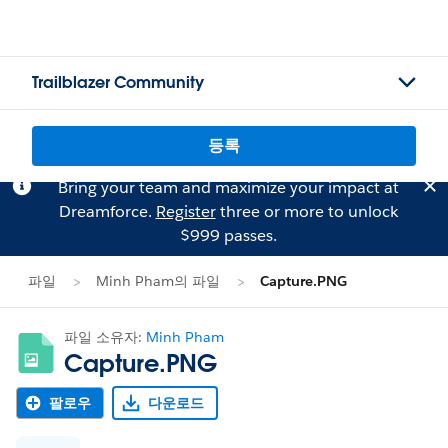
Trailblazer Community
등록
Bring your team and maximize your impact at
Dreamforce.
Register
three or more to unlock
$999 passes.
파일
Minh Pham의 파일
Capture.PNG
파일 소유자:
Minh Pham
Capture.PNG
팔로우
다운로드