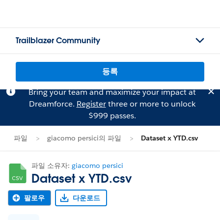
Trailblazer Community
등록
Bring your team and maximize your impact at
Dreamforce.
Register
three or more to unlock
$999 passes.
파일
giacomo persici의 파일
Dataset x YTD.csv
파일 소유자:
giacomo persici
Dataset x YTD.csv
팔로우
다운로드