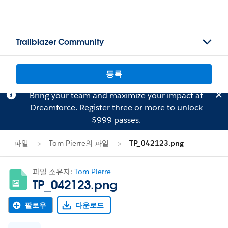
Trailblazer Community
등록
Bring your team and maximize your impact at
Dreamforce.
Register
three or more to unlock
$999 passes.
파일
Tom Pierre의 파일
TP_042123.png
파일 소유자:
Tom Pierre
TP_042123.png
팔로우
다운로드