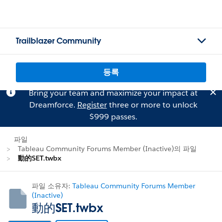
Trailblazer Community
등록
Bring your team and maximize your impact at
Dreamforce.
Register
three or more to unlock
$999 passes.
파일
Tableau Community Forums Member (Inactive)의 파일
動的SET.twbx
파일 소유자:
Tableau Community Forums Member
(Inactive)
動的SET.twbx