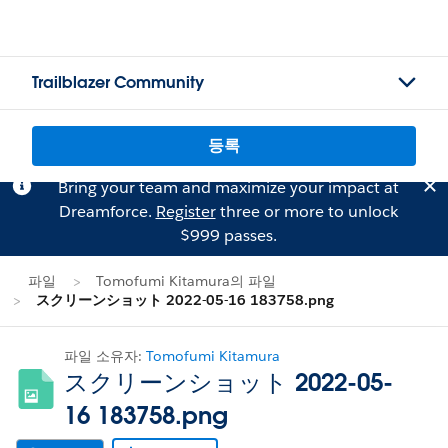
Trailblazer Community
등록
Bring your team and maximize your impact at
Dreamforce.
Register
three or more to unlock
$999 passes.
파일
Tomofumi Kitamura의 파일
スクリーンショット 2022-05-16 183758.png
파일 소유자:
Tomofumi Kitamura
スクリーンショット 2022-05-
16 183758.png