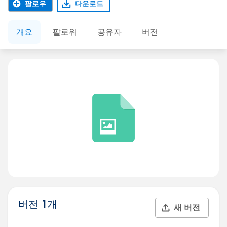
팔로우
다운로드
개요
팔로워
공유자
버전
버전 1개
새 버전