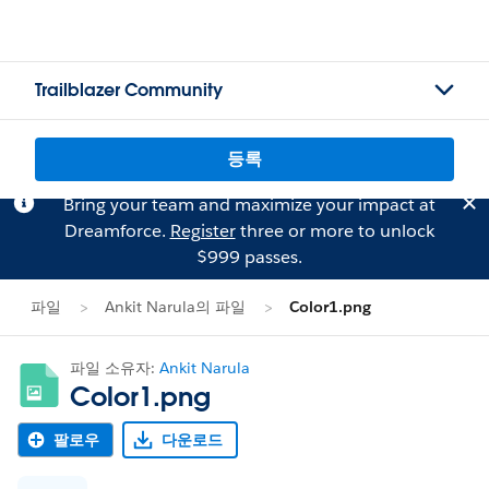
Trailblazer Community
등록
Bring your team and maximize your impact at
Dreamforce.
Register
three or more to unlock
$999 passes.
파일
Ankit Narula의 파일
Color1.png
파일 소유자:
Ankit Narula
Color1.png
팔로우
다운로드