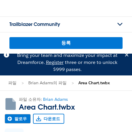
Trailblazer Community
등록
Bring your team and maximize your impact at
Dreamforce.
Register
three or more to unlock
$999 passes.
파일
Brian Adams의 파일
Area Chart.twbx
파일 소유자:
Brian Adams
Area Chart.twbx
팔로우
다운로드