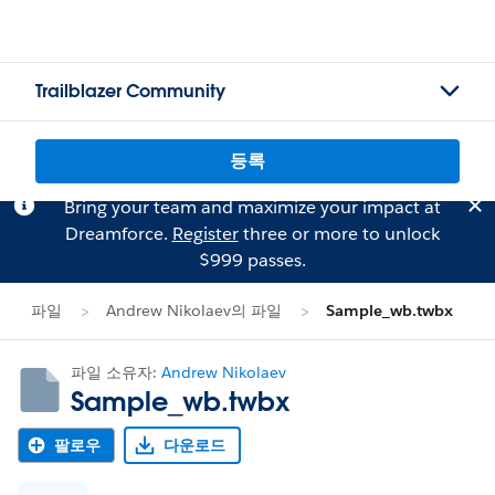
Trailblazer Community
등록
Bring your team and maximize your impact at
Dreamforce.
Register
three or more to unlock
$999 passes.
파일
Andrew Nikolaev의 파일
Sample_wb.twbx
파일 소유자:
Andrew Nikolaev
Sample_wb.twbx
팔로우
다운로드