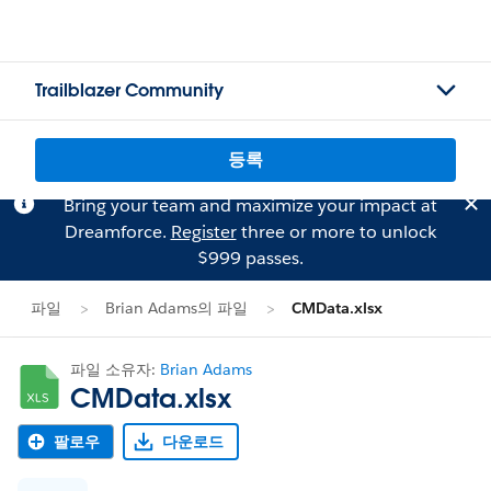
Trailblazer Community
등록
Bring your team and maximize your impact at
Dreamforce.
Register
three or more to unlock
$999 passes.
파일
Brian Adams의 파일
CMData.xlsx
파일 소유자:
Brian Adams
CMData.xlsx
팔로우
다운로드