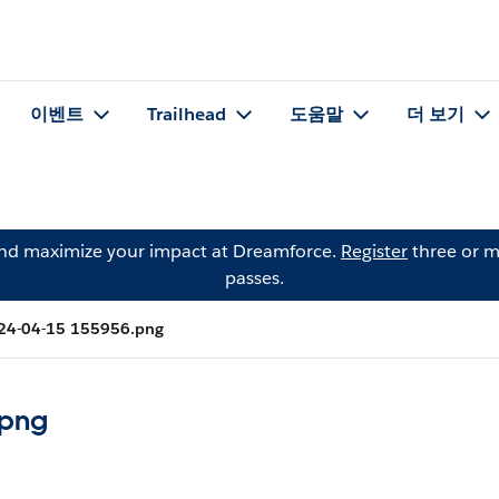
이벤트
Trailhead
도움말
더 보기
and maximize your impact at Dreamforce.
Register
three or m
passes.
024-04-15 155956.png
.png