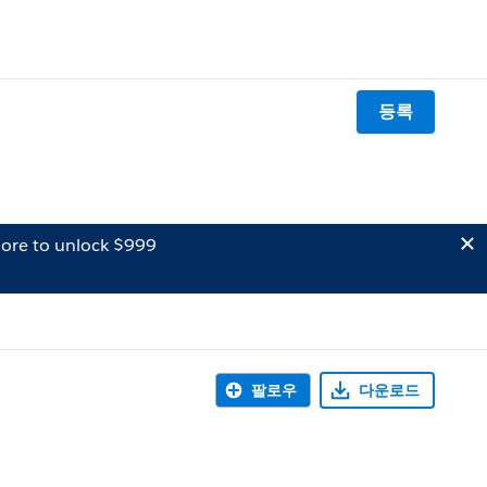
등록
ore to unlock $999
팔로우
다운로드