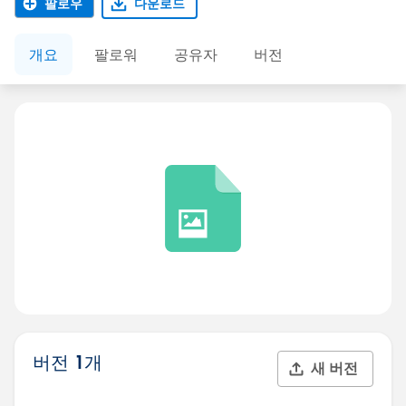
팔로우
다운로드
개요
팔로워
공유자
버전
버전 1개
새 버전