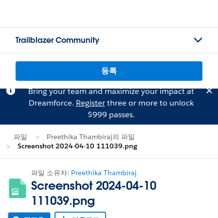
Trailblazer Community
등록
Bring your team and maximize your impact at
Dreamforce.
Register
three or more to unlock
$999 passes.
파일
Preethika Thambiraj의 파일
Screenshot 2024-04-10 111039.png
파일 소유자:
Preethika Thambiraj
Screenshot 2024-04-10
111039.png