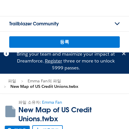
Trailblazer Community
등록
Bring your team and maximize your impact at
Dreamforce.
Register
three or more to unlock
$999 passes.
파일
Emma Fan의 파일
New Map of US Credit Unions.twbx
파일 소유자:
Emma Fan
New Map of US Credit
Unions.twbx