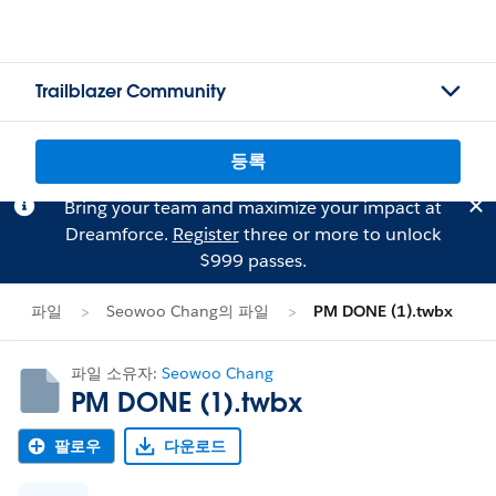
Trailblazer Community
등록
Bring your team and maximize your impact at
Dreamforce.
Register
three or more to unlock
$999 passes.
파일
Seowoo Chang의 파일
PM DONE (1).twbx
파일 소유자:
Seowoo Chang
PM DONE (1).twbx
팔로우
다운로드