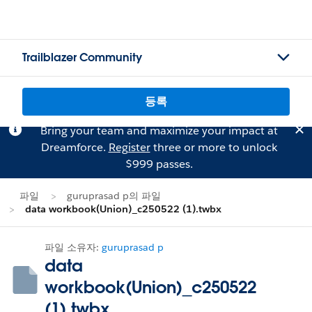
Trailblazer Community
등록
Bring your team and maximize your impact at
Dreamforce.
Register
three or more to unlock
$999 passes.
파일
guruprasad p의 파일
data workbook(Union)_c250522 (1).twbx
파일 소유자:
guruprasad p
data
workbook(Union)_c250522
(1).twbx