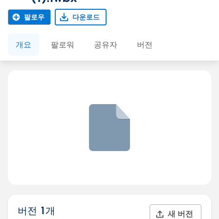
팔로우
다운로드
개요
팔로워
공유자
버전
버전 1개
새 버전