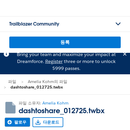
Trailblazer Community
등록
Bring your team and maximize your impact at
Dreamforce.
Register
three or more to unlock
$999 passes.
파일
Amelia Kohm의 파일
dashtoshare_012725.twbx
파일 소유자:
Amelia Kohm
dashtoshare_012725.twbx
팔로우
다운로드