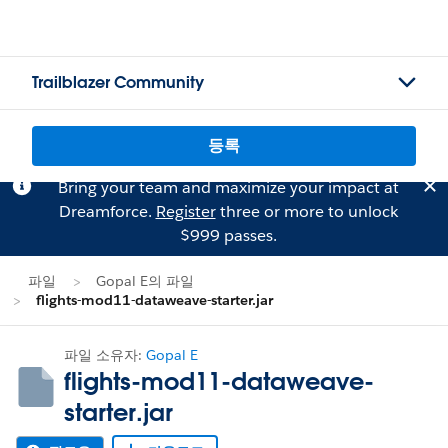
Trailblazer Community
등록
Bring your team and maximize your impact at
Dreamforce.
Register
three or more to unlock
$999 passes.
파일
Gopal E의 파일
flights-mod11-dataweave-starter.jar
파일 소유자:
Gopal E
flights-mod11-dataweave-
starter.jar