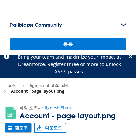
Trailblazer Community
등록
Bring your team and maximize your impact at
Dreamforce.
Register
three or more to unlock
$999 passes.
파일
Jignesh Shah의 파일
Account - page layout.png
파일 소유자:
Jignesh Shah
Account - page layout.png
팔로우
다운로드