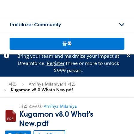
Trailblazer Community
등록
Bring your team and maximize your impact at
Dreamforce.
Register
three or more to unlock
$999 passes.
파일
Amiñya Milaniya의 파일
Kugamon v8.0 What's New.pdf
파일 소유자:
Amiñya Milaniya
Kugamon v8.0 What's
New.pdf