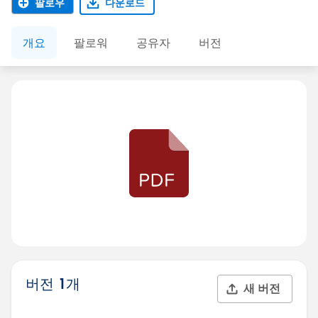
팔로우
다운로드
개요
팔로워
공유자
버전
버전 1개
새 버전