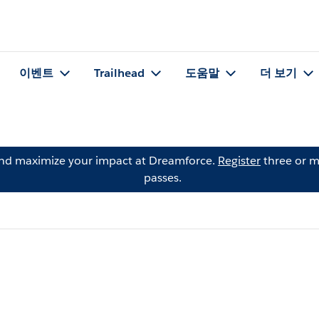
이벤트
Trailhead
도움말
더 보기
and maximize your impact at Dreamforce.
Register
three or m
passes.