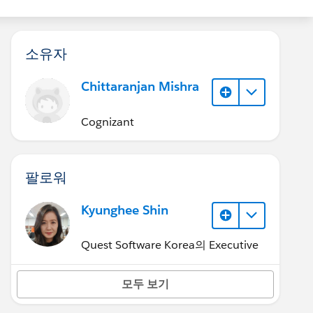
소유자
Chittaranjan Mishra
Cognizant
팔로워
Kyunghee Shin
Quest Software Korea의 Executive
모두 보기