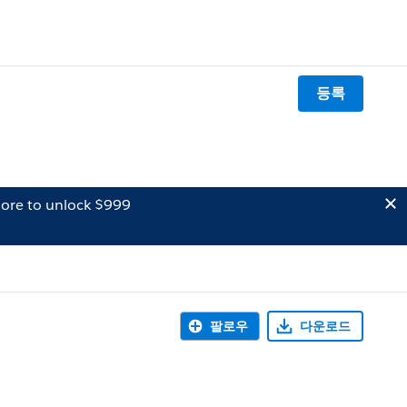
등록
ore to unlock $999
팔로우
다운로드