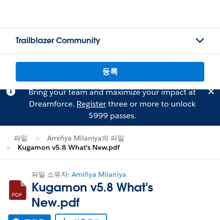
Trailblazer Community
등록
Bring your team and maximize your impact at
Dreamforce.
Register
three or more to unlock
$999 passes.
파일
Amiñya Milaniya의 파일
Kugamon v5.8 What's New.pdf
파일 소유자:
Amiñya Milaniya
Kugamon v5.8 What's
New.pdf