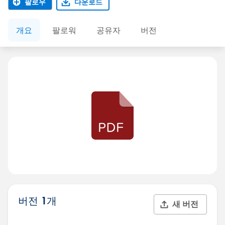
팔로우
다운로드
개요
팔로워
공유자
버전
버전 1개
새 버전