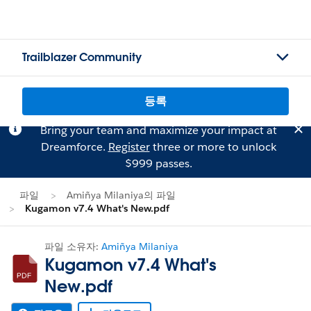
Trailblazer Community
등록
Bring your team and maximize your impact at
Dreamforce.
Register
three or more to unlock
$999 passes.
파일
Amiñya Milaniya의 파일
Kugamon v7.4 What's New.pdf
파일 소유자:
Amiñya Milaniya
Kugamon v7.4 What's
New.pdf