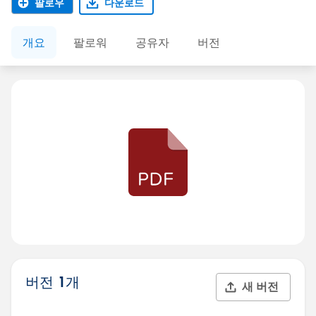
팔로우
다운로드
개요
팔로워
공유자
버전
버전 1개
새 버전