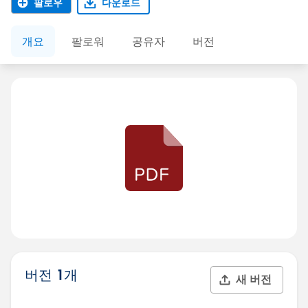
팔로우
다운로드
개요
팔로워
공유자
버전
버전 1개
새 버전