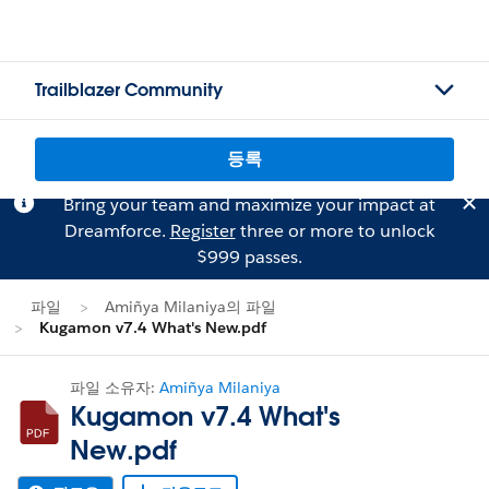
Trailblazer Community
등록
Bring your team and maximize your impact at
Dreamforce.
Register
three or more to unlock
$999 passes.
파일
Amiñya Milaniya의 파일
Kugamon v7.4 What's New.pdf
파일 소유자:
Amiñya Milaniya
Kugamon v7.4 What's
New.pdf