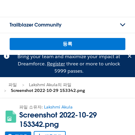
Trailblazer Community
등록
Bring your team and maximize your impact at
Dreamforce.
Register
three or more to unlock
$999 passes.
파일
Lakshmi Akula의 파일
Screenshot 2022-10-29 153342.png
파일 소유자:
Lakshmi Akula
Screenshot 2022-10-29
153342.png