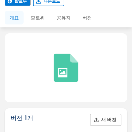
팔로우
다운로드
개요
팔로워
공유자
버전
버전 1개
새 버전