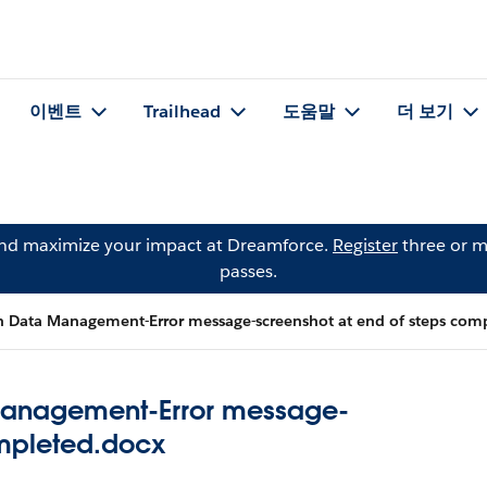
이벤트
Trailhead
도움말
더 보기
and maximize your impact at Dreamforce.
Register
three or m
passes.
h Data Management-Error message-screenshot at end of steps com
 Management-Error message-
ompleted.docx