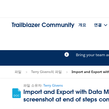
Trailblazer Community
개요
연결
Bring your team 
파일
Terry Givens의 파일
Import and Export wit
파일 소유자:
Terry Givens
Import and Export with Data
screenshot at end of steps c