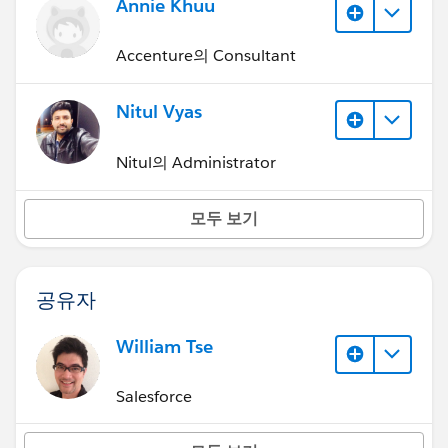
Annie Khuu
Accenture의 Consultant
Nitul Vyas
Nitul의 Administrator
모두 보기
공유자
William Tse
Salesforce