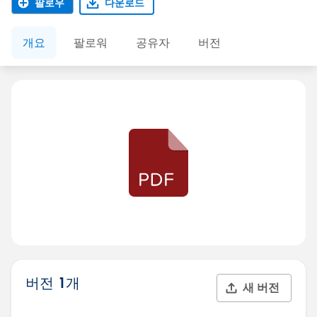
팔로우
다운로드
개요
팔로워
공유자
버전
버전 1개
새 버전