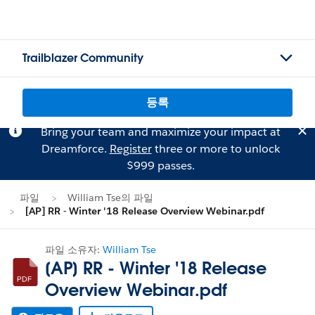
Trailblazer Community
등록
Bring your team and maximize your impact at
Dreamforce.
Register
three or more to unlock
$999 passes.
파일
William Tse의 파일
[AP] RR - Winter '18 Release Overview Webinar.pdf
파일 소유자:
William Tse
[AP] RR - Winter '18 Release
Overview Webinar.pdf