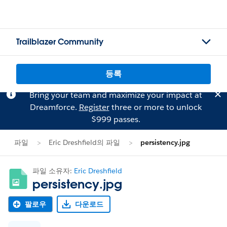
Trailblazer Community
등록
Bring your team and maximize your impact at
Dreamforce.
Register
three or more to unlock
$999 passes.
파일
Eric Dreshfield의 파일
persistency.jpg
파일 소유자:
Eric Dreshfield
persistency.jpg
팔로우
다운로드