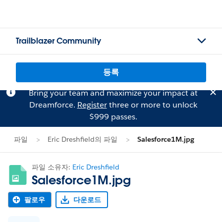
Trailblazer Community
등록
Bring your team and maximize your impact at
Dreamforce.
Register
three or more to unlock
$999 passes.
파일
Eric Dreshfield의 파일
Salesforce1M.jpg
파일 소유자:
Eric Dreshfield
Salesforce1M.jpg
팔로우
다운로드