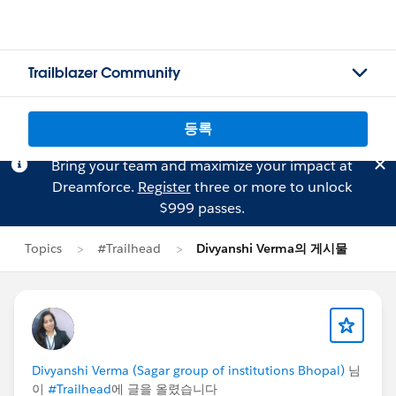
Trailblazer Community
등록
Bring your team and maximize your impact at
Dreamforce.
Register
three or more to unlock
$999 passes.
Topics
#Trailhead
Divyanshi Verma의 게시물
Divyanshi Verma (Sagar group of institutions Bhopal)
님
이
#Trailhead
에 글을 올렸습니다