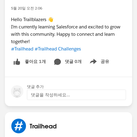
5월 20일 오전 2:06
Hello Trailblazers 👋
I’m currently learning Salesforce and excited to grow
with this community. Happy to connect and learn
together!
#Trailhead
#Trailhead Challenges
댓글 0개
공유
좋아요 1개
Show menu
댓글 추가
댓글을 작성하세요...
Trailhead