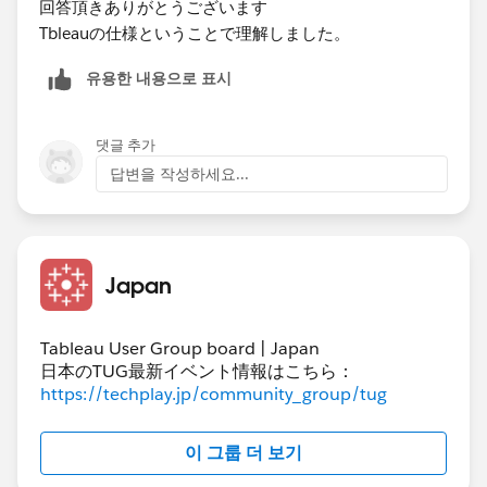
回答頂きありがとうございます
B,Cテーブルにはテーブル名が付与されている。
Tbleauの仕様ということで理解しました。
発生した事象ですが、データソース作成時にテーブルを
유용한 내용으로 표시
選択する順番によって項目名+(テーブル名）が付与され
るテーブルが異なります。
댓글 추가
Aテーブル
답변을 작성하세요...
KEY(Aテーブル)
項目A(Aテーブル)
項目B
項目C
Japan
Bテーブル
KEY
Tableau User Group board | Japan
項目A
日本のTUG最新イベント情報はこちら：
項目D
https://techplay.jp/community_group/tug
項目E
Cテーブル
이 그룹 더 보기
KEY(Cテーブル)
項目A(Cテーブル)