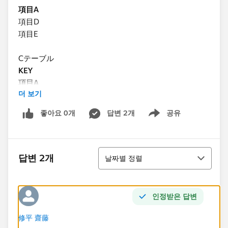
項目A
項目D
項目E
Cテーブル
KEY
項目A
더 보기
項目F
項目G
좋아요 0개
답변 2개
공유
Show menu
テーブルA,B,Cを各KEY項目が一致する場合を条件とし
てリレーションシップを組みデータソースを作成する。
정렬
답변 2개
날짜별 정렬
[データ] ペインにあるデータソース接続の下には、現在
選択されているデータソースで使用できる項目が表示さ
れます。
인정받은 답변
Aテーブル
修平 齋藤