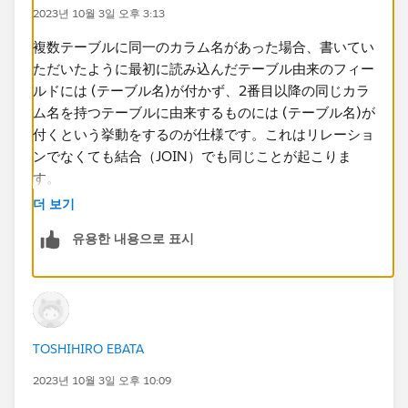
KEY
2023년 10월 3일 오후 3:13
項目A
項目B
複数テーブルに同一のカラム名があった場合、書いてい
項目C
ただいたように最初に読み込んだテーブル由来のフィー
Bテーブル
ルドには (テーブル名)が付かず、2番目以降の同じカラ
KEY(Bテーブル)
ム名を持つテーブルに由来するものには (テーブル名)が
項目A(Bテーブル)
付くという挙動をするのが仕様です。これはリレーショ
項目D
ンでなくても結合（JOIN）でも同じことが起こりま
項目E
す。
Cテーブル
더 보기
KEY(Cテーブル)
カラム名が重複しなくても (テーブル名)を自動で付ける
유용한 내용으로 표시
項目A(Cテーブル)
という機能はありません。
項目F
項目G
同一項目であれば上記のように
TOSHIHIRO EBATA
原則、項目名+(テーブル名）が付与された状態で表示さ
れます。
2023년 10월 3일 오후 10:09
Aテーブルには付与されない。