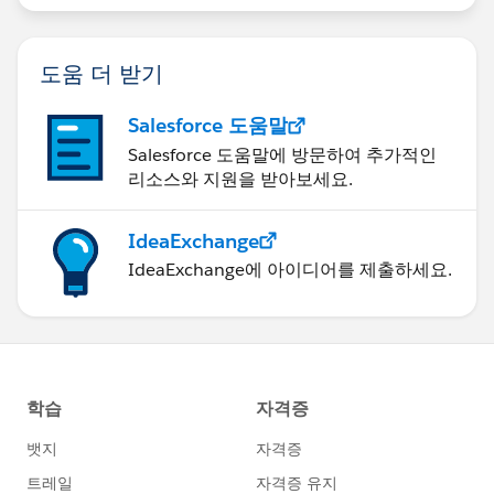
項目F
項目G
도움 더 받기
上記のようにBテーブルには項目名としてテーブル名が
Salesforce 도움말
付与されていない。
Salesforce 도움말에 방문하여 추가적인
리소스와 지원을 받아보세요.
対応としては再度データソースを作成する場合、同一手
順で対応しました。
参照の置換で対応することができますが、重複する項目
IdeaExchange
に対して
IdeaExchange에 아이디어를 제출하세요.
項目名+テーブル名
あるいは、項目が重複しなくても
項目名+テーブル名
と表示させることは可能でしょうか。
今回リレーションするテーブルが多数ありかつ項目の重
複があったのでお聞きする次第です。