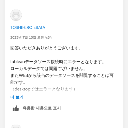
みるのがよいかなと思います。
TOSHIHIRO EBATA
2023년 7월 13일 오전 4:34
回答いただきありがとうございます。
tableauデータソース接続時にエラーとなります。
ローカルデータでは問題ございません。
またWEBから該当のデータソースを閲覧することは可
能です。
（desktopではエラーとなります）
더 보기
Tableau関係のアプリケーションをアンインストールし
유용한 내용으로 표시
レジストリは
Computer\HKEY_LOCAL_MACHINE\SOFTWARE\Tabl
eau\