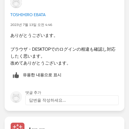
の情報をバックアップ・削除したあと
再インストールで対応ということでよろしいでしょう
TOSHIHIRO EBATA
か。
2023년 7월 13일 오전 4:46
何度も申し訳ございません。
ありがとうございます。
ブラウザ・DESKTOPでのログインの相違も確認し対応
したく思います。
改めてありがとうございます。
유용한 내용으로 표시
댓글 추가
답변을 작성하세요...