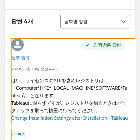
정렬
답변 4개
날짜별 정렬
인정받은 답변
修平 齋藤
2023년 7월 13일 오전 4:43
はい、ライセンスのATRを含めレジストリは
「Computer\HKEY_LOCAL_MACHINE\SOFTWARE\Ta
bleau\」となります。
Tableauに限らずですが、レジストリを触るときはバッ
クアップを取って慎重に行ってください。
Change Installation Settings after Installation - Tableau
オンライン編集ではエラーが出ないということですが、
더 보기