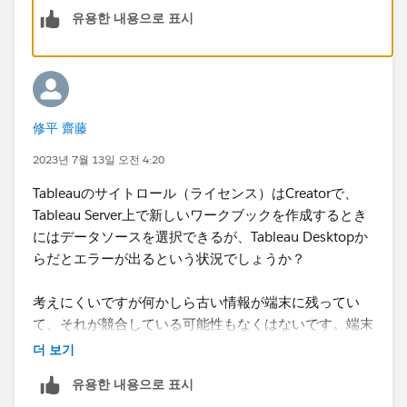
念のため、ブラウザでTableau Serverにサインインして
유용한 내용으로 표시
いるアカウントとTaleau Desktopで利用しているアカウ
ントが同一のものなのかどうかは再確認しておいたほう
がよいですね。
修平 齋藤
2023년 7월 13일 오전 4:20
Tableauのサイトロール（ライセンス）はCreatorで、
Tableau Server上で新しいワークブックを作成するとき
にはデータソースを選択できるが、Tableau Desktopか
らだとエラーが出るという状況でしょうか？
考えにくいですが何かしら古い情報が端末に残ってい
て、それが競合している可能性もなくはないです。端末
から一度Tableauファミリー製品を全てアンインストー
더 보기
ルし、レジストリもきれいにしてから再インストールし
유용한 내용으로 표시
てみて、それでも解決しない場合はサポートに連絡して