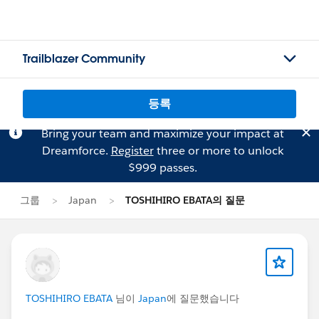
Trailblazer Community
등록
Bring your team and maximize your impact at
Dreamforce.
Register
three or more to unlock
$999 passes.
그룹
Japan
TOSHIHIRO EBATA의 질문
TOSHIHIRO EBATA
님이
Japan
에 질문했습니다