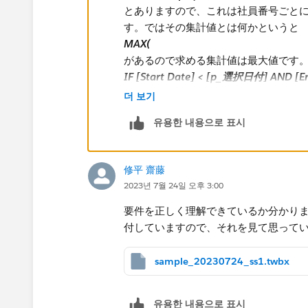
とありますので、これは社員番号ごと
す。ではその集計値とは何かというと
MAX(
があるので求める集計値は最大値です。
IF [Start Date] < [p_選択日付] AND [E
が入っています。IF文なので条件を満
더 보기
なるデータは [Start Date] な
유용한 내용으로 표시
しています。
IF文の条件を見ると、パラメータの選択日付が [
修平 齋藤
う条件になっています。概念的に書き
2023년 7월 24일 오후 3:00
[Start Date] < [p_選択日付] <= [End Da
となり、そのレコードが持つ期間の範
要件を正しく理解できているか分かり
点で有効な在籍情報であるという判定
付していますので、それを見て思って
ここまでをつなげると、式の右辺は「
sample_20230724_ss1.twbx
[Start Date] を [Employee Numb
Date] でこれと右辺はイコールでつ
유용한 내용으로 표시
レコードであればTrue、そうでなけれ