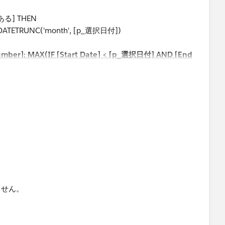
る] THEN
= DATETRUNC('month', [p_選択日付])
Number]: MAX(IF [Start Date] < [p_選択日付] AND [End
te] END)}
ません。