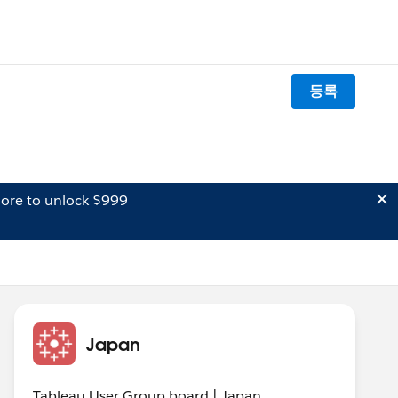
등록
ore to unlock $999
Japan
Tableau User Group board | Japan