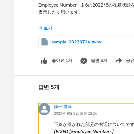
Employee Number 1-6の2022/8の
表示したく思います。
​イメージとしては赤下線の情報を表示
더 보기
sample_20230724.twbx
답변 5개
공
좋아요 1개
Show men
2022/12/08が選択日付の場合は赤下線の情
답변 5개
全体に対するフィルターのかけ方が分からずご
修平 齋藤
VIZのシートは在籍系_選択日付末在籍となり
2023년 9월 8일 오전 12:14
何卒よろしくお願い申し上げます。
下線が引かれた部分の右辺についてで
{FIXED [Employee Number: ]