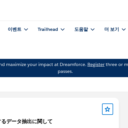
이벤트
Trailhead
도움말
더 보기
and maximize your impact at Dreamforce.
Register
three or m
passes.
するデータ抽出に関して