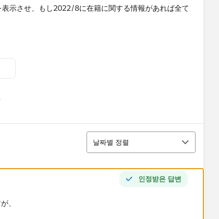
在籍状態を表示させ、もし2022/8に在籍に関する情報があれば全て
유
u
報を表示したいです。
정렬
날짜별 정렬
協力をお願いしたく思います。
ます。
인정받은 답변
すが、