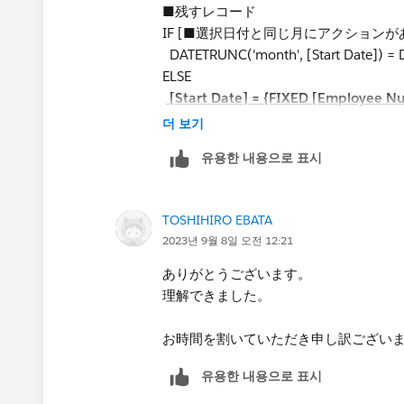
■残すレコード
IF [■選択日付と同じ月にアクションがあ
DATETRUNC('month', [Start Date]) 
ELSE
[Start Date] = {FIXED [Employee 
Date] >= [p_選択日付] THEN [Start Da
더 보기
END
유용한 내용으로 표시
下線部分となります。
TOSHIHIRO EBATA
何卒よろしくお願い申し上げます。
2023년 9월 8일 오전 12:21
ありがとうございます。
理解できました。
お時間を割いていただき申し訳ござい
유용한 내용으로 표시