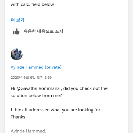
with calc. field below
DATETRUNC('month',[Order Date])
, this is done to
더 보기
make sure you have only month and year in your
유용한 내용으로 표시
parameter, then format the parameter to whatever date
format you want to see in view.
STEP2: Right on the new calculated field and create a
parameter, call this Order Date Parameter
Ayinde Hammed (private)
Step3: Create a calculated called [pick june sale] with
2020년 9월 6일 오전 8:56
the calculated field below
Hi @Gayathri Bommana​ , did you check out the
solution below from me?
IF [Order Date Parameter] <= [Order Date]
AND MONTH([Order Date])<=6
I think it addressed what you are looking for.
THEN
Thanks
IF MONTH([Order Date])=6 AND YEAR([Order
Ayinde Hammed.
Date])=