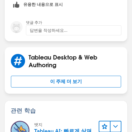
This should solve the problem you are facing and if it
유용한 내용으로 표시
year June value
does kindly mark this solution as correct to close the
and If I selected >=7 months in para need to get a
thread. Dont forget to tag my name.
same year June value
댓글 추가
Find Approach:
답변을 작성하세요...
Selected Month Prior Month Prior Fin Year June Prior
Year
[image: image.png]
Kind Regards,
Tableau Desktop & Web
Bommana Gayathri.
Authoring
이 주제 더 보기
관련 학습
뱃지
Tableau AI: 빠르게 살펴