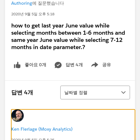
Authoring
에 질문했습니다
2020년 9월 5일 오후 5:18
how to get last year June value while
selecting months between 1-6 months and
same year June value while selecting 7-12
months in date parameter.?
좋아요 0개
답변 4개
공유
Show menu
정렬
답변 4개
날짜별 정렬
Ken Flerlage (Moxy Analytics)
2020년 9월 5일 오후 5:25