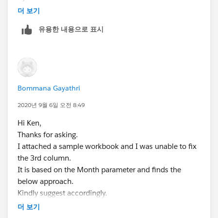
더 보기
YEAR([Order Date Parameter])
THEN
유용한 내용으로 표시
[Sales]
END
ELSEIF
[Order Date Parameter] >= [Order Date]
Bommana Gayathri
AND MONTH([Order Date Parameter])>=7
THEN
2020년 9월 6일 오전 8:49
Hi Ken,
IF MONTH([Order Date])=6 AND YEAR([Order
Thanks for asking.
Date])=
I attached a sample workbook and I was unable to fix
YEAR([Order Date Parameter])-1
the 3rd column.
THEN
It is based on the Month parameter and finds the
[Sales]
below approach.
END
Kindly suggest accordingly.
END
*Prior Financial Year June (Third Column):*
더 보기
If I selected <=6 months in para need to get a Previous