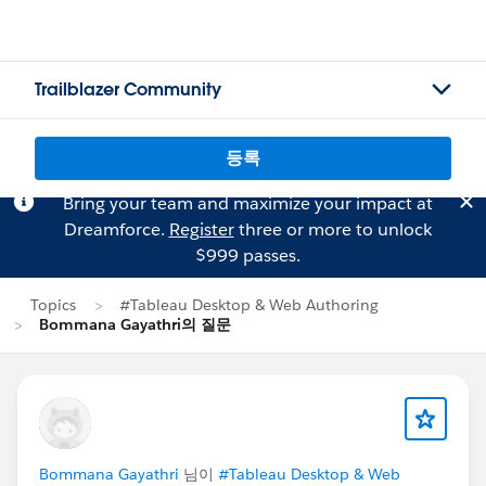
Trailblazer Community
등록
Bring your team and maximize your impact at
Dreamforce.
Register
three or more to unlock
$999 passes.
Topics
#Tableau Desktop & Web Authoring
Bommana Gayathri의 질문
Bommana Gayathri
님이
#Tableau Desktop & Web