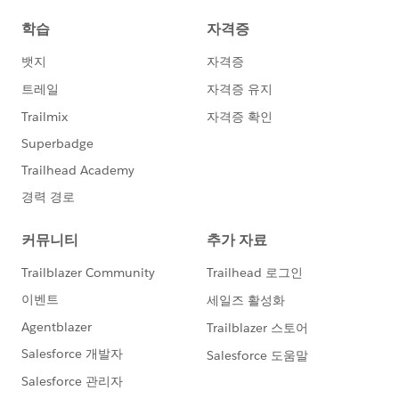
Desktop 中級体験会
：基礎を固めた後、さら
に表現力豊かなViz作成スキルを身につけ、実
践的な分析力を高められます。
TableauのVizやデータフローを理解することは、
新規ユーザーまたはサーバー管理者のTableauの
可視化（Viz）やデータフローの理解は、新規ユ
ーザーやサーバー管理者の方にとっても、データ
分析をこれから始める方にとっても有益なスキル
です。ぜひ、ご自身のレベルや目的に応じた体験
会に参加し、Tableauの直感的な操作性をご体感
ください。
今後の Tableau 製品のご活用において、お役に立
てましたら【いいね】のクリックをしていただけ
ますと幸いです。
==============================​
現在Tableauテクニカルサポートでは「
Japan