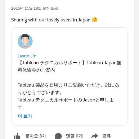
2025년 11월 18일 오전 6:46
Sharing with our lovely users in Japan 🤗
Jason Jin
【Tableau テクニカルサポート】Tableau Japan無
料体験会のご案内
Tableau 製品を日頃よりご愛顧いただき、誠にあ
りがとうございます。
Tableau テクニカルサポートの Jasonと申しま
す。
더 보기
この度、Tableau を体感できるTableau Japanの公
式ハンズオンセミナーをご紹介します。
댓글 0개
공유
좋아요 3개
「まだ使ったことがない」「サーバー管理がメイ