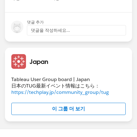
Show menu
ンで分析フローの学び方が分からない」という方
に最適です。
댓글 추가
댓글을 작성하세요...
Tableau 無料体験会スケジュール・お申込みはこ
ちら
https://www.tableau.com/ja-
jp/events/handson-schedule
Japan
💡 各コースの特徴
基礎体験会
：Tableauの基本の「キ」を直感的
Tableau User Group board | Japan
日本のTUG最新イベント情報はこちら：
に体感し、Viz作成の楽しさを知ることができ
https://techplay.jp/community_group/tug
ます。
Prep体験会
：Tableau Prep Builderを使い、デ
ータクリーニングや結合など、分析の土台と
이 그룹 더 보기
なるデータ準備の工程を習得できます。サー
バー管理者としてデータフローを理解するの
に最適です。