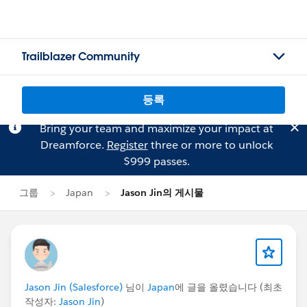
Trailblazer Community
등록
Bring your team and maximize your impact at
Dreamforce.
Register
three or more to unlock
$999 passes.
그룹
Japan
Jason Jin의 게시물
Jason Jin (Salesforce)
님이
Japan
에 글을 올렸습니다 (최초
작성자:
Jason Jin
)