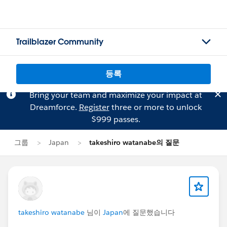
Trailblazer Community
등록
Bring your team and maximize your impact at
Dreamforce.
Register
three or more to unlock
$999 passes.
그룹
Japan
takeshiro watanabe의 질문
takeshiro watanabe
님이
Japan
에 질문했습니다