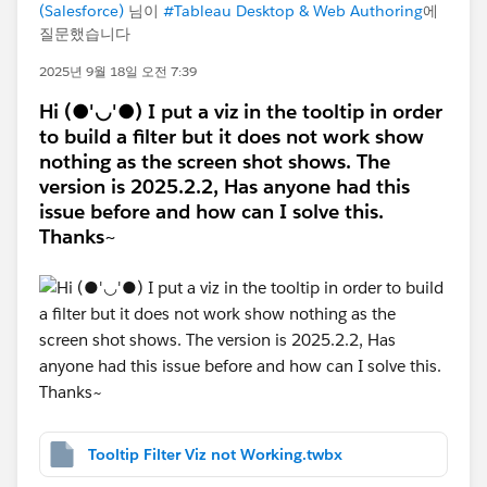
(Salesforce)
님이
#Tableau Desktop & Web Authoring
에
질문했습니다
2025년 9월 18일 오전 7:39
Hi (●'◡'●) I put a viz in the tooltip in order
to build a filter but it does not work show
nothing as the screen shot shows.​ The
version is 2025.2.2, Has anyone had this
issue before and how can I solve this.
Thanks~
Tooltip Filter Viz not Working.twbx