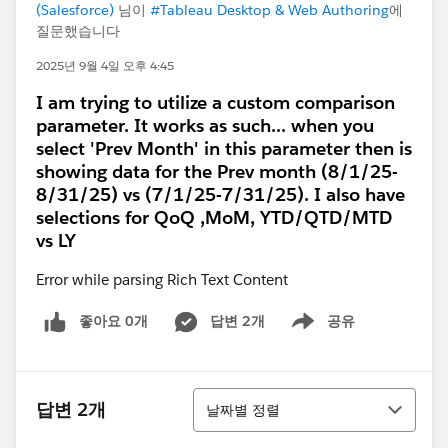
(Salesforce)
님이
#Tableau Desktop & Web Authoring
에
질문했습니다
2025년 9월 4일 오후 4:45
I am trying to utilize a custom comparison
parameter. It works as such... when you
select 'Prev Month' in this parameter then is
showing data for the Prev month (8/1/25-
8/31/25) vs (7/1/25-7/31/25). I also have
selections for QoQ ,MoM, YTD/QTD/MTD
vs LY
Error while parsing Rich Text Content
좋아요 0개
답변 2개
공유
Show menu
정렬
답변 2개
날짜별 정렬