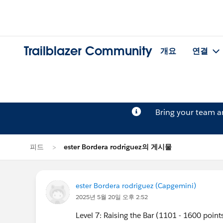
Trailblazer Community
개요
연결
Bring your team 
피드
ester Bordera rodriguez의 게시물
ester Bordera rodriguez (Capgemini)
2025년 5월 20일 오후 2:52
Level 7: Raising the Bar (1101 - 1600 point