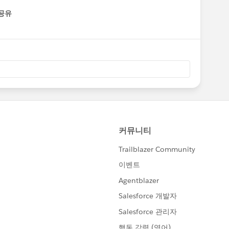
공유
enu