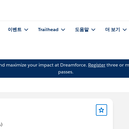
이벤트
Trailhead
도움말
더 보기
and maximize your impact at Dreamforce.
Register
three or m
passes.
s)