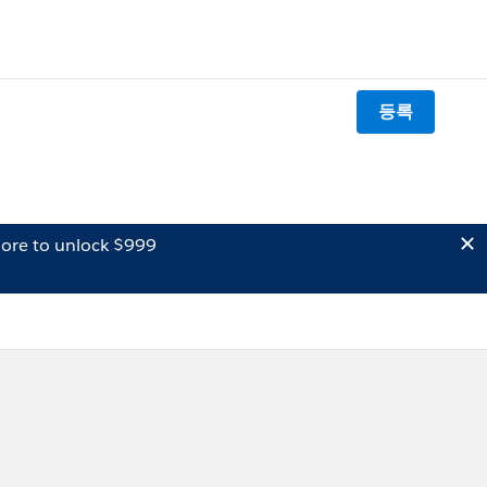
등록
ore to unlock $999